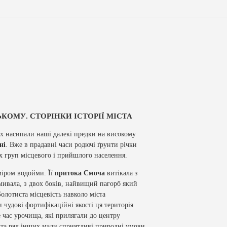
ЬКОМУ
. СТОРІНКИ ІСТОРІЇ МІСТА
їх насипали наші далекі предки на високому
н
і
. Вже в прадавні часи родючі ґрунти річки
 груп місцевого і прийшлого населення.
міром водойми. Її
притока Смоча
витікала з
 омивала, з двох боків, найвищий пагорб який
олотиста місцевість навколо міста
чудові фортифікаційні якості ця територія
е час урочища, які прилягали до центру
та ряд інших мали сприятливі природні умови