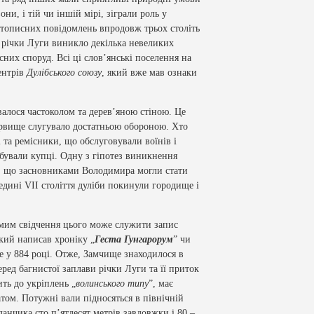
ни, і тій чи іншій мірі, зіграли роль у
ітописних повідомлень впродовж трьох століть
х річки Луги виникло декілька невеликих
сних споруд. Всі ці слов’янські поселення на
ентрів
Дулібського союзу
, який вже мав ознаки
алося частоколом та дерев’яною стіною. Це
 урвище слугувало достатньою обороною. Хто
та ремісники, що обслуговували воїнів і
ибували купці. Одну з гіпотез виникнення
в, що засновниками Володимира могли стати
едині
VII
століття дуліби покинули городище і
мим свідчення цього може служити запис
кий написав хроніку „
Геста Гунгарорум
” чи
е у 884 році. Отже, Замчище знаходилося в
ред багнистої заплави річки Луги та її приток
ть до укріплень „
волинського типу
”, має
ом. Потужні вали підносяться в північній
данчика сто п’ятдесят метрів завдовжки і 80 –