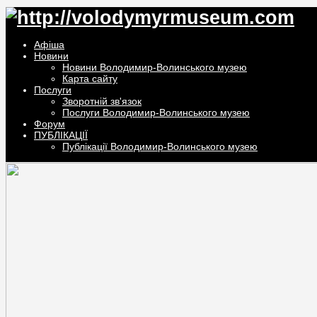
Афiша
Новини
Новини Володимир-Волинського музею
Карта сайту
Послуги
Зворотній зв'язок
Послуги Володимир-Волинського музею
Форум
ПУБЛІКАЦІЇ
Публікації Володимир-Волинського музею