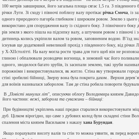
100 метрів завширшки, його загальна площа сягає 1,5 га. З південного 
річки Луги. Зі сходу і півночі поблизу валу протікає
річка Смоча
, із 
одного природного пагорба глибоким і широким ровом. Землю з цього 
використано для спорудження валу із східного боку. З північного боку
рів земля з якого пішла на підсипку валу, а штучним ровом з півночі і
дитинець колись укріпили валом та ровом, заповненим водою. В’їзд зна
існував ще додатковий невеликий прохід з південного боку, від річки 
у
X
-
XII
столітті. На валу могла рости трава для того щоб він не розповза
глиною і обпалювали розводячи вогнища, в зимовий час його поливали 
одного, зводилося багато зрубів, їх засипали землею, такі зруби назив
порожніми і використовувалися, як житло. Стіна яку утворювали городні
стіні зробилиі бійниці, Зверху вона була покрита дахом.. Верхня дерев
для воїнів називалася заборолом. Там де стіна робила повороти будувал
В „
Повісті минулих літ
”, описуючи облогу Володимира князем Давидом
його частини:
вежі, заборола та суважини
–
бійниці:
При будівництві укріплень наші предки старалися використовувати міцн
дуб. Цілком вірогідно, що саме з дубових колод були складені стіни Во
спалення міста князем Васильком з наказу
хана Бурундая
.
Якщо порахувати висоту валів та стін то можна уявити, як перед воро