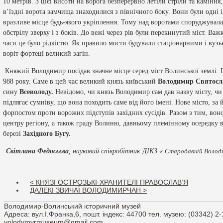
10 метрів. З цієї висоти на ворога безперервно летіли стріли та каміння
в’їздні ворота замчища знаходилися з північного боку. Вони були одні і
вразливе місце будь-якого укріплення. Тому над воротами споруджувала
обстрілу зверху і з боків. До вежі через рів були перекинутий міст. Важ
часи це було рідкістю. Як правило мости будували стаціонарними і вузь
воріт фортеці великий загін.
Княжий Володимир посідав значне місце серед міст Волинської землі. 
988 року. Саме в цей час великий князь київський
Володимир Святосл
сину
Всеволоду.
Невідомо, чи князь Володимир сам дав назву місту, чи 
підлягає сумніву, що вона походить саме від його імені. Нове місто, з
форпостом проти ворожих підступів західних сусідів. Разом з тим, во
центру регіону, а також граду Волиню, давньому племінному осередку
березі
Західного Бугу.
Світлана Федосєєва
, науковий співробітник ДІКЗ «
Стародавній Волод
< КНЯЗІ ОСТРОЗЬКІ-ХРАНИТЕЛІ ПРАВОСЛАВ’Я
ДАЛЕКІ ЗВИЧАЇ ВОЛОДИМИРЧАН >
Володимир-Волинський історичний музей
Адреса: вул.І.Франка,6, пошт. індекс: 44700 тел. музею: (03342) 2-
volodymyrmuseum@gmail.com