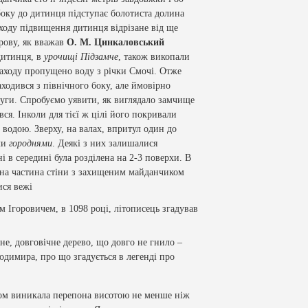
боку до дитинця підступає болотиста долина
заходу підвищення дитинця відрізане від ще
рову, як вважав
О. М. Цинкаловський
 дитинця, в
урочищі Підзамче
, також викопали
 заходу пропущено воду з річки Смочі. Отже
ходився з північного боку, але ймовірно
Луги. Спробуємо уявити, як виглядало замчище
вся. Інколи для тієї ж цілі його покривали
водою. Зверху, на валах, впритул один до
али
городнями
. Деякі з них залишалися
 в середині була розділена на 2-3 поверхи. В
’яна частина стіни з захищеним майданчиком
ися вежі
 Ігоровичем, в 1098 році, літописець згадував
е, довговічне дерево, що довго не гнило –
лодимира, про що згадується в легенді про
гом виникала перепона висотою не менше ніж