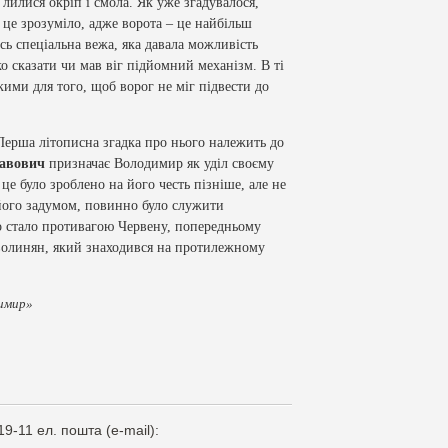
, лилися окріп і смола. Як уже згадувалося,
 це зрозуміло, адже ворота – це найбільш
сь спеціальна вежа, яка давала можливість
ко сказати чи мав віг підйомний механізм. В ті
кими для того, щоб ворог не міг підвести до
Перша літописна згадка про нього належить до
авович
призначає Володимир як уділ своєму
це було зроблено на його честь пізніше, але не
а його задумом, повинно було служити
но стало противагою Червену, попередньому
 волинян, який знаходився на протилежному
имир»
19-11 ел. пошта (e-mail):