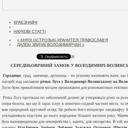
КРАЄЗНАВЧІ
ІСТОРИЧНІ
НАУКОВІ СТАТТІ
< КНЯЗІ ОСТРОЗЬКІ-ХРАНИТЕЛІ ПРАВОСЛАВ’Я
ДАЛЕКІ ЗВИЧАЇ ВОЛОДИМИРЧАН >
Нравится
СЕРЕДНЬОВІЧНИЙ ЗАМОК У ВОЛОДИМИРІ-ВОЛИНС
Городище
, град, замчище, дитинець – по різному називають вали, що 
пагорбі над заплавою
річки Луга
у Володимирі
-
Волинському на
В
оли
Луги були привабливим місцем проживання для різноманітних етнічних
Річка Луга протікала по заболоченій долині де утворювала різні за роз
озера-болота, що ще й зараз існує в північно-східній частині міста, та
мав природний круговий огляд. Це робило його епіцентро ландшафту. Б
ускладнювала підступи до нього впродовж більшої частини року. Маючи 
була малопридатною для землеробства і, навіть, для скотарства. В той ж
зокрема:
Білі Береги, Заріччя, Лобачин, Залужжя
,
Островок, Шистів