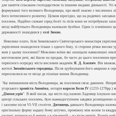
для заняття сільським господарством та іншими видами діяльності. Усі во
формуванні того великого Володимира, про який знаємо з численних л
його інтенсивного розвитку. Цілком вірогідно, що на родючих заплава
поселень. Надійно сховані серед боліт та лісів вони не потребували захи
місці майбутнього Володимира належали
дулібам.
Один із племінних ц
державності знаходився у
селі Зимне.
Невелике плато, біля Зимнівського Святогорського монастиря укріплюв
укріплення знаходилося тільки з одного боку, зі сторони річки високе
жив у цьому поселенні? Можливо воїни які захищали навколишні землі 
виготовляли речі, які йшли на продаж, бо часто до цього поселення пр
первісного осередку міста висловив академік
Я. Д. Ісаєвич
. Він вважа
жителі
Зимнівського
городища.
Після зруйнування його
аварами
в сер
переселилися на те місце де пізніше виник Володимир.
Час виникнення міста Володимира, як поселення сягає давнини. Непря
угорського
хроніста Аноніма
, нотарія
короля Бели
IV
(1233-1270рр.) я
„
Діяння угрів
”. В якій писав, що місто під назвою Ладомир існувало вж
центрі сільських поселень, було важкодоступним завдяки розміщенню се
і заселене після
VI
-
VII
століття.
Дитинець
давнього Володимира належи
оригінальну форму надану йому штучно, проміжну між колом та квадрат
частині дитинця на 6 метрів а в південній – на вісім метрів. Розмір май