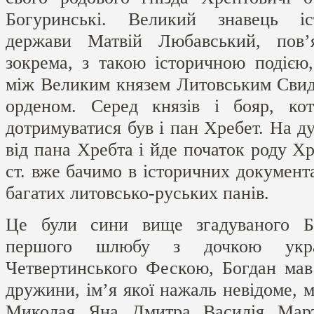
Богуринські. Великий знавець іст
держави Матвій Любавський, пов’
зокрема, з такою історичною подією
між Великим князем Литовським Сви
орденом. Серед князів і бояр, кот
дотримуватися був і пан Хребет. На д
від пана Хребта і йде початок роду Хр
ст. вже бачимо в історичних документ
багатих литовсько-руських панів.
Це були сини вище згадуваного Б
першого шлюбу з дочкою укра
Четвертинського Фескою, Богдан мав 
дружини, ім’я якої нажаль невідоме, м
Миколая, Яна, Дмитра, Василія, Март