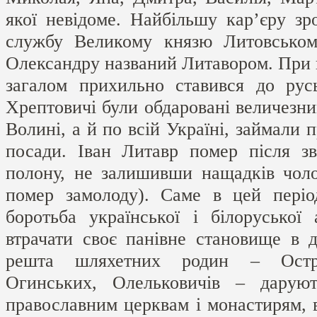
якої невідоме. Найбільшу кар’єру зр
службу Великому князю Литовсько
Олександру названий Литавором. При 
загалом прихильно ставився до русь
Хрептовичі були обдаровані величезни
Волині, а й по всій Україні, займали 
посади. Іван Литавр помер після зв
полону, не залишивши нащадків чоло
помер замолоду). Саме в цей періо
боротьба української і білоруської 
втрачати своє панівне становище в д
решта шляхетних родин – Остро
Огинських, Олельковичів – дарую
православним церквам і монастирям,