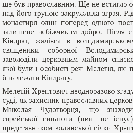
ще був православним. Ще не встигло о
над його труною закружляла зграя. Рід
монастиря один поперед одного пос
залишене небіжчиком добро. Після с
Кіндрат, жалівся в володимирськом
священики соборної Володимирськ
заволоділи церковним майном єписко
якої були і особисті речі Мелетія, які
б належати Кіндрату.
Мелетій Хрептович неодноразово згад
суді, як захисник православних церков
Миколая Чудотворця, що знаходи
єврейської синагоги (нині не існує
представником волинської гілки Хреп