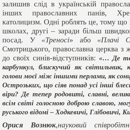
залишив слід в українській правосла
інших православних панів, Хре
католицизм. Одні роблять це, тому що 
школах, другі – заради більш швидк
посад. У
«Треносі
» або
«Плачі С
Смотрицького, православна церква з ж
до своїх синів-відступників:
«… Де те
карбункул, блискучий як світильник, 
голови моєї між іншими перлами, як сонце 
Острозьких, що сіяв понад усі інші блес
віри? Де тепер родовиті, славні, вели
всім світі голосною доброю славою, мо
руського відомі – Ходкевичі, Глібовичі, 
Орися Вознюк
,науковий співробі