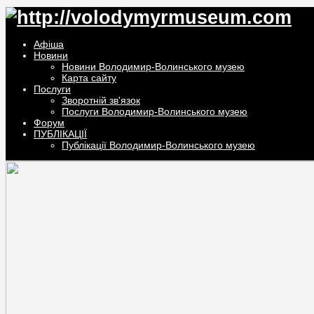
Афiша
Новини
Новини Володимир-Волинського музею
Карта сайту
Послуги
Зворотній зв'язок
Послуги Володимир-Волинського музею
Форум
ПУБЛІКАЦІЇ
Публікації Володимир-Волинського музею