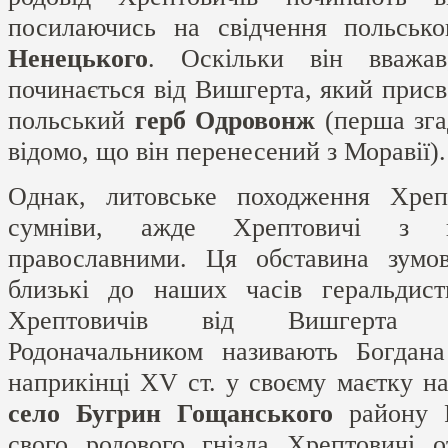
посилаючись на свідчення польськ
Ненецького
. Оскільки він вважа
починається від Вишгерта, який присв
польський
герб Одровонж
(перша згад
відомо, що він перенесений з Моравії).
Однак, литовське походження Хрепт
сумніви, ажде Хрептовичі з п
православними. Ця обставина зум
близькі до наших часів геральдис
Хрептовичів від Вишгерта з
Родоначальником називають Богдан
наприкінці XV ст. у своєму маєтку на
село
Бугрин Гощанського
району Рі
свого родового гнізда Хрептовичі 