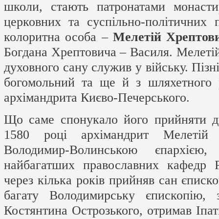
школи, стають патронатами монасти
церковних та суспільно-політичних п
колоритна особа –
Мелетій Хрептов
Богдана Хрептовича – Василя. Мелеті
духовного сану служив у війську. Пізн
богомольний та ще й з шляхетного 
архімандрита Києво-Печерського.
Що саме спонукало його прийняти д
1580 році архімандрит Мелетій 
Володимир-Волинською єпархіє
найбагатших православних кафедр Р
через кілька років прийняв сан єписко
багату Володимирську єпископію, 
Костянтина Острозького, отримав Іпат