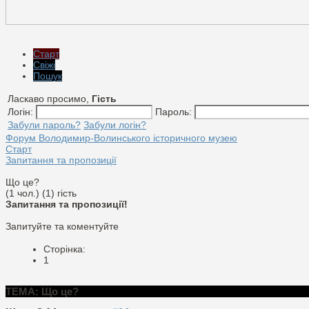
Старт
Свіжі
Пошук
Ласкаво просимо,
Гість
Логін:
Пароль:
Забули пароль?
Забули логін?
Форум Володимир-Волинського історичного музею
Старт
Запитання та пропозиції
Що це?
(1 чол.) (1) гість
Запитання та пропозиції!
Запитуйте та коментуйте
Сторінка:
1
ТЕМА: Що це?