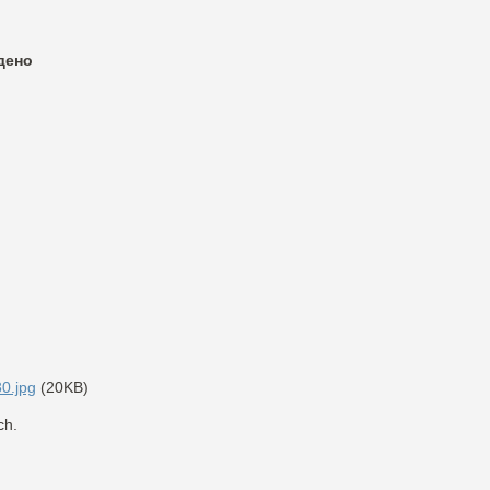
йдено
0.jpg
(20KB)
ch.