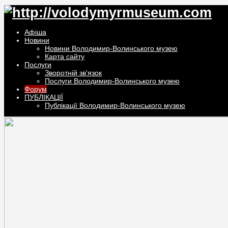
Афiша
Новини
Новини Володимир-Волинського музею
Карта сайту
Послуги
Зворотній зв'язок
Послуги Володимир-Волинського музею
Форум
ПУБЛІКАЦІЇ
Публікації Володимир-Волинського музею