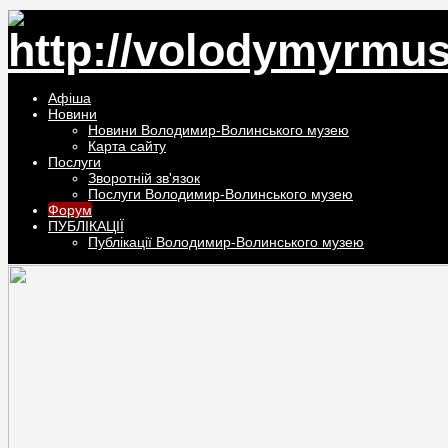
Афiша
Новини
Новини Володимир-Волинського музею
Карта сайту
Послуги
Зворотній зв'язок
Послуги Володимир-Волинського музею
Форум
ПУБЛІКАЦІЇ
Публікації Володимир-Волинського музею